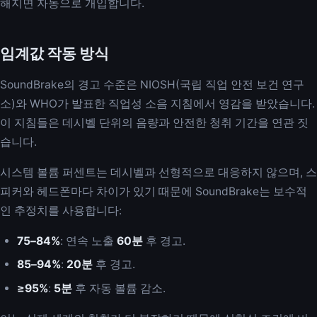
해지면 자동으로 개입합니다.
임계값 작동 방식
SoundBrake의 경고 수준은 NIOSH(국립 직업 안전 보건 연구
소)와 WHO가 발표한 직업성 소음 지침에서 영감을 받았습니다.
이 지침들은 데시벨 단위의 음량과 안전한 청취 기간을 연관 짓
습니다.
시스템 볼륨 퍼센트는 데시벨과 선형적으로 대응하지 않으며, 스
피커와 헤드폰마다 차이가 있기 때문에 SoundBrake는 보수적
인 추정치를 사용합니다:
75–84%
: 연속 노출
60분
후 경고.
85–94%
:
20분
후 경고.
≥95%
:
5분
후 자동 볼륨 감소.